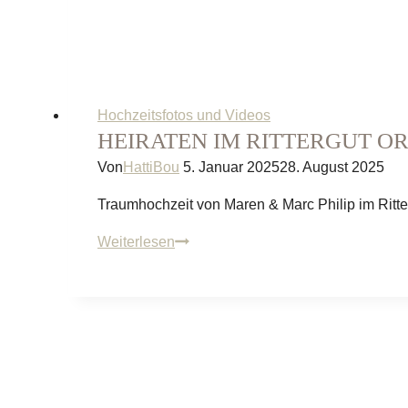
Hochzeitsfotos und Videos
HEIRATEN IM RITTERGUT OR
Von
HattiBou
5. Januar 2025
28. August 2025
Traumhochzeit von Maren & Marc Philip im Ritte
Heiraten
Weiterlesen
im
Rittergut
Orr
in
Köln