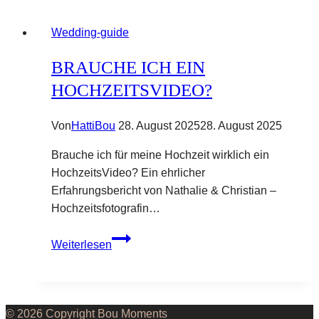
Wedding-guide
BRAUCHE ICH EIN
HOCHZEITSVIDEO?
Von
HattiBou
28. August 2025
28. August 2025
Brauche ich für meine Hochzeit wirklich ein
HochzeitsVideo? Ein ehrlicher
Erfahrungsbericht von Nathalie & Christian –
Hochzeitsfotografin…
Brauche
Weiterlesen
ich
ein
Hochzeitsvideo?
© 2026 Copyright Bou Moments