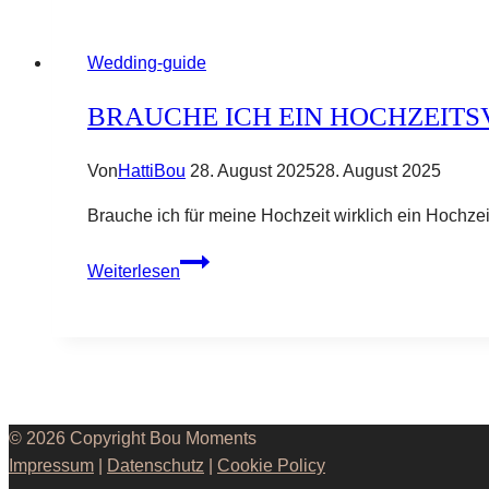
Wedding-guide
BRAUCHE ICH EIN HOCHZEITS
Von
HattiBou
28. August 2025
28. August 2025
Brauche ich für meine Hochzeit wirklich ein Hochze
Brauche
Weiterlesen
ich
ein
Hochzeitsvideo?
© 2026 Copyright Bou Moments
Impressum
|
Datenschutz
|
Cookie Policy