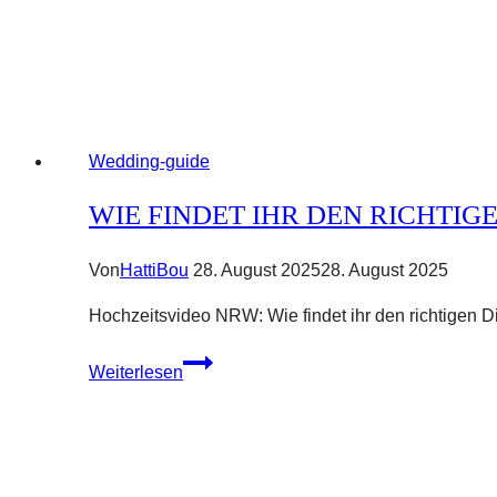
Wedding-guide
WIE FINDET IHR DEN RICHTI
Von
HattiBou
28. August 2025
28. August 2025
Hochzeitsvideo NRW: Wie findet ihr den richti
Wie
Weiterlesen
findet
ihr
den
richtigen