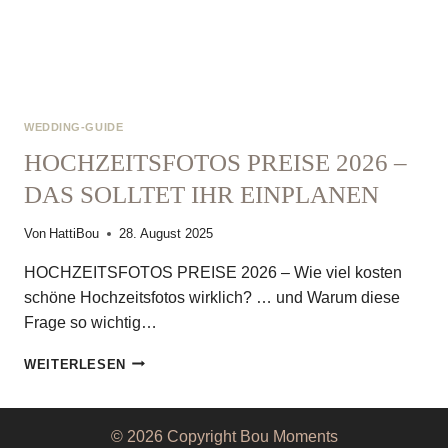
WEDDING-GUIDE
HOCHZEITSFOTOS PREISE 2026 –
DAS SOLLTET IHR EINPLANEN
Von
HattiBou
28. August 2025
HOCHZEITSFOTOS PREISE 2026 – Wie viel kosten
schöne Hochzeitsfotos wirklich? … und Warum diese
Frage so wichtig…
HOCHZEITSFOTOS
WEITERLESEN
PREISE
2026
–
© 2026 Copyright Bou Moments
DAS